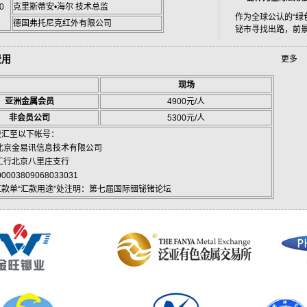
30
克里斯蒂安•海尔 技术总监
作为全球公认的“绿
德国弗托尼克红外有限公司
铋市寻找出路，前
费用
更多
现场
亚洲金属会员
4900元/人
非会员公司
5300元/人
费汇至以下帐号：
北京金易讯信息技术有限公司
工行北京八里庄支行
0003809068033031
款单“汇款用途”处注明：第七届国际铟铋锗论坛