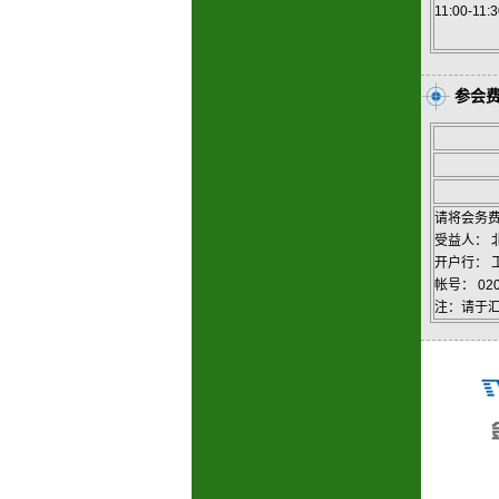
11:00-11:
参会
请将会务
受益人： 
开户行： 
帐号： 020
注：请于汇