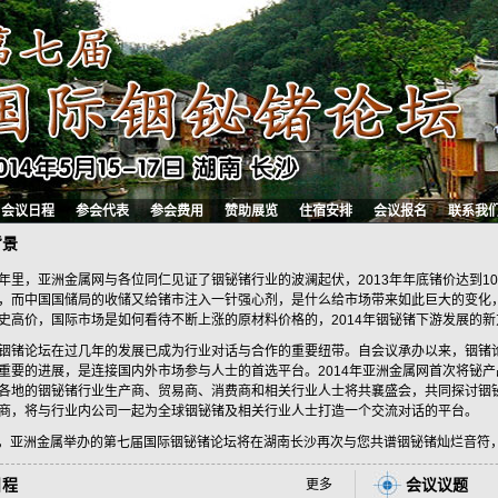
会议日程
参会代表
参会费用
赞助展览
住宿安排
会议报名
联系我
背景
年里，亚洲金属网与各位同仁见证了铟铋锗行业的波澜起伏，2013年年底锗价达到1
，而中国国储局的收储又给锗市注入一针强心剂，是什么给市场带来如此巨大的变化，
史高价，国际市场是如何看待不断上涨的原材料价格的，2014年铟铋锗下游发展的
铟锗论坛在过几年的发展已成为行业对话与合作的重要纽带。自会议承办以来，铟锗
重要的进展，是连接国内外市场参与人士的首选平台。2014年亚洲金属网首次将铋
各地的铟铋锗行业生产商、贸易商、消费商和相关行业人士将共襄盛会，共同探讨铟
商，将与行业内公司一起为全球铟铋锗及相关行业人士打造一个交流对话的平台。
5月，亚洲金属举办的第七届国际铟铋锗论坛将在湖南长沙再次与您共谱铟铋锗灿烂音符
日程
会议议题
更多