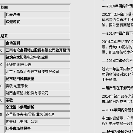
----2014年国内外
星期四
2013年国内铟市
代表注册
价格是否会再次上
欢迎晚宴
破，国外消费商是
----2014年铟产
星期五
2014年铟产品在
会场签到
展，传统ITO靶材
00
云南临沧鑫圆锗业股份有限公司致开幕词
军，能否突破技术壁
锗烷在太阳能电池中的应用
----2014年锗价
30
王铁艳 副总经理
过去一年里国内锗价
北京国晶辉红外光学科技有限公司
局的收储会对201
铋市场回顾和展望
上升通道。
00
侯敏 副董事长
---锗产品在下游
湖南金旺铋业股份有限公司
2014年锗产品在
30
茶歇
市场的日趋成熟会
全球铟市供需解析
---2014年国内外
00
克里斯多夫•穆雷斯 业务部经理
中国的铋储量、产
优美科（美国）公司
权？电子交易平台
红外市场锗报告
----铋作为全球公