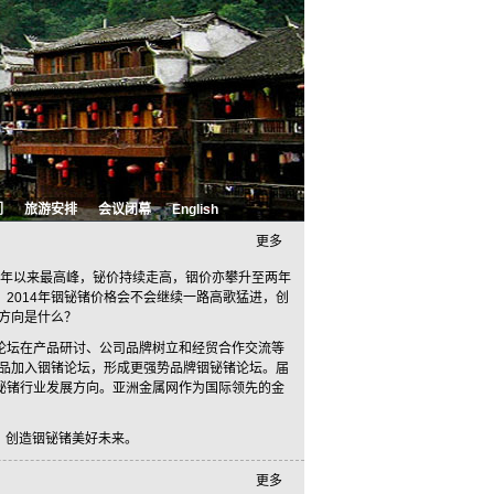
们
旅游安排
会议闭幕
English
更多
0年以来最高峰，铋价持续走高，铟价亦攀升至两年
2014年铟铋锗价格会不会继续一路高歌猛进，创
新方向是什么？
论坛在产品研讨、公司品牌树立和经贸合作交流等
产品加入铟锗论坛，形成更强势品牌铟铋锗论坛。届
铋锗行业发展方向。亚洲金属网作为国际领先的金
，创造铟铋锗美好未来。
更多