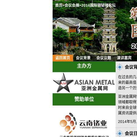
首页
>会议会展
>2014国际铟铋锗论坛
返回首页
会议背景
会议议题
演讲嘉宾
主办方
会议
在过去的几
来的最高值
造另一个历
亚洲金属网
赞助单位
领域都取得
时来自全球
属资讯提供
2014年
会议