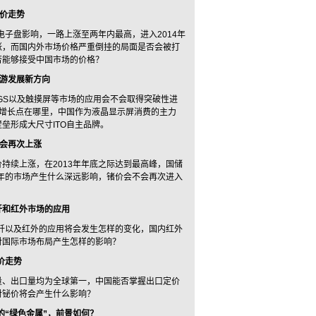
铟价走势
受电子盘影响，一路上涨至两年内最高，进入2014年
涨，而国内外市场价格严重倒挂的局面是否会被打
否能够接受中国市场的价格？
品下游发展新方向
CIGS以及触摸屏等市场的应用会不会取得突破性进
的增长点在哪里，中国作为液晶显示屏消费的主力
垒形成大尺寸ITO自主品牌。
会不会再次上涨
持续上涨，在2013年年底之际达到最高峰，国储
4年的市场产生什么深远影响，锗价会不会再次进入
光纤和红外市场的应用
光纤以及红外的应用将会发生怎样的变化，国内红外
对国际市场布局产生怎样的影响？
铋价走势
量、出口量均为全球第一，中国能否掌握出口定价
对铋价将会产生什么影响？
认的“绿色金属”，前景如何？